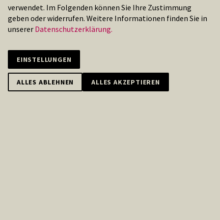
verwendet. Im Folgenden können Sie Ihre Zustimmung
geben oder widerrufen. Weitere Informationen finden Sie in
unserer
Datenschutzerklärung.
EINSTELLUNGEN
ALLES ABLEHNEN
ALLES AKZEPTIEREN
DU BRAUCHST ACHT ARME
UND ENDEST WIE IMMER IM
BESTELLCHAOS - ODER DU
NUTZT OCTOPUS ORDER FÜR
ALLE DEINE BESTELLUNGEN