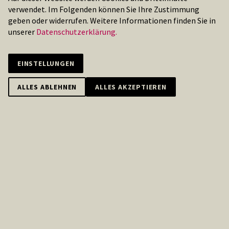
verwendet. Im Folgenden können Sie Ihre Zustimmung
geben oder widerrufen. Weitere Informationen finden Sie in
unserer
Datenschutzerklärung.
EINSTELLUNGEN
Team Customer Service
ALLES ABLEHNEN
ALLES AKZEPTIEREN
Carolin Olgun
E-Mail: support@octopusorder.com
Tel.: 0911 / 393 06 550
E-MAIL VERFASSEN
ANRUFEN