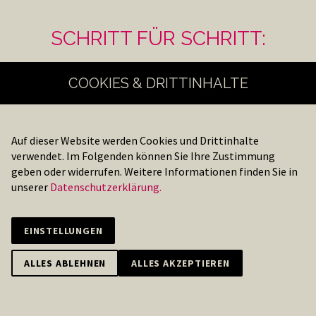
SCHRITT FÜR SCHRITT:
1. Registrieren/Anmelden
COOKIES & DRITTINHALTE
VIDEO TUTORIAL
Auf dieser Website werden Cookies und Drittinhalte
verwendet. Im Folgenden können Sie Ihre Zustimmung
SUPPORT KONTAKTIEREN
geben oder widerrufen. Weitere Informationen finden Sie in
unserer
Datenschutzerklärung.
2. Location erstellen
EINSTELLUNGEN
VIDEO TUTORIAL
ALLES ABLEHNEN
ALLES AKZEPTIEREN
SUPPORT KONTAKTIEREN