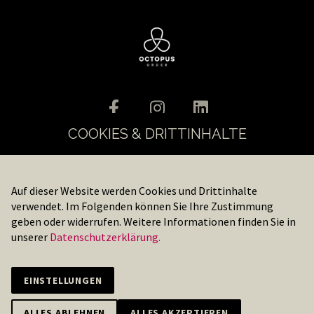
COOKIES & DRITTINHALTE
Auf dieser Website werden Cookies und Drittinhalte
Home
Gastro-Bereich
Händler-Bereich
Über die App
verwendet. Im Folgenden können Sie Ihre Zustimmung
Tutorials
Team
Login
geben oder widerrufen. Weitere Informationen finden Sie in
unserer
Datenschutzerklärung.
Datenschutz
Nutzungsbedingungen
Impressum
EINSTELLUNGEN
ALLES ABLEHNEN
ALLES AKZEPTIEREN